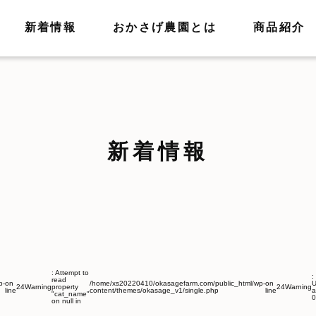
新着情報
おかさげ農園とは
商品紹介
新着情報
: Attempt to
:
read
p-
on
/home/xs20220410/okasagefarm.com/public_html/wp-
on
U
24
Warning
property
24
Warning
line
content/themes/okasage_v1/single.php
line
a
"cat_name"
0
on null in