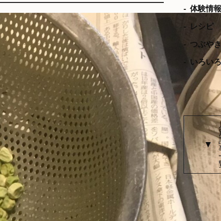
体験情
レシピ
つぶや
いろい