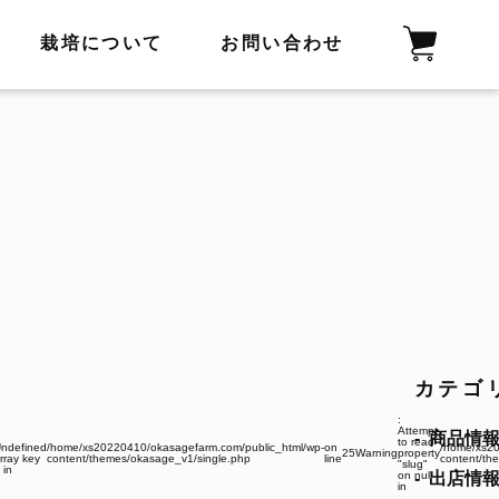
栽培について
お問い合わせ
カテゴ
:
Attempt
商品情
to read
ndefined
/home/xs20220410/okasagefarm.com/public_html/wp-
on
/home/xs20
25
Warning
property
rray key
content/themes/okasage_v1/single.php
line
content/th
"slug"
 in
on null
出店情
in