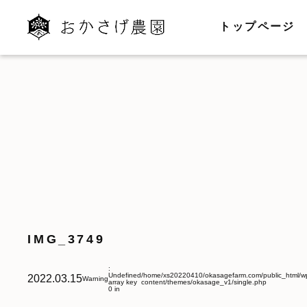
トップページ
IMG_3749
:
Undefined
/home/xs20220410/okasagefarm.com/public_html/w
2022.03.15
Warning
array key
content/themes/okasage_v1/single.php
0 in