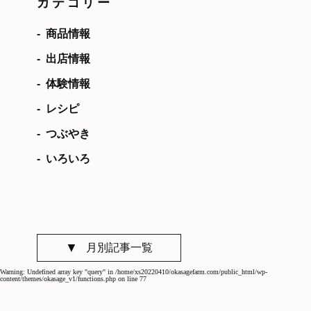
カテゴリー
商品情報
出店情報
体験情報
レシピ
つぶやき
いろいろ
月別記事一覧
Warning
: Undefined array key "query" in
/home/xs20220410/okasagefarm.com/public_html/wp-
content/themes/okasage_v1/functions.php
on line
77