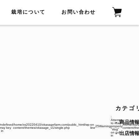
栽培について
お問い合わせ
カテゴ
:
Attempt
商品情
to read
ndefined
/home/xs20220410/okasagefarm.com/public_html/wp-
on
/home/xs20
25
Warning
property
rray key
content/themes/okasage_v1/single.php
line
content/th
"slug"
 in
on null
出店情
in