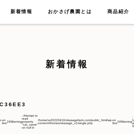
新着情報
おかさげ農園とは
商品紹介
新着情報
8C36EE3
: Attempt to
:
read
p-
on
/home/xs20220410/okasagefarm.com/public_html/wp-
on
U
24
Warning
property
24
Warning
line
content/themes/okasage_v1/single.php
line
a
"cat_name"
0
on null in