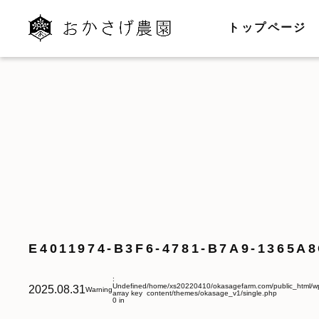
トップページ
E4011974-B3F6-4781-B7A9-1365A
:
Undefined
/home/xs20220410/okasagefarm.com/public_html/w
2025.08.31
Warning
array key
content/themes/okasage_v1/single.php
0 in