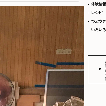
体験情
レシピ
つぶや
いろい