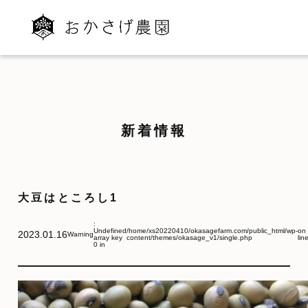
新着情報
大豆はところし1
:
Undefined
/home/xs20220410/okasagefarm.com/public_html/wp-
on
2023.01.16
Warning
array key
content/themes/okasage_v1/single.php
lin
0 in