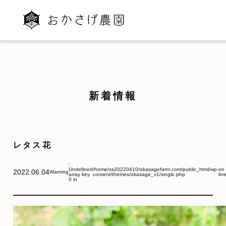
新着情報
レタス花
:
Undefined
/home/xs20220410/okasagefarm.com/public_html/wp-
on
2022.06.04
Warning
array key
content/themes/okasage_v1/single.php
lin
0 in